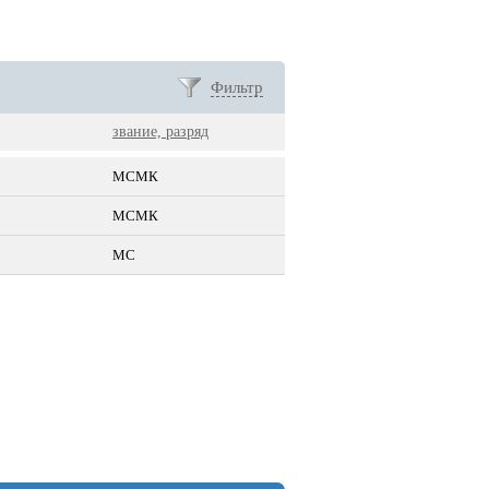
Фильтр
звание, разряд
МСМК
МСМК
МС