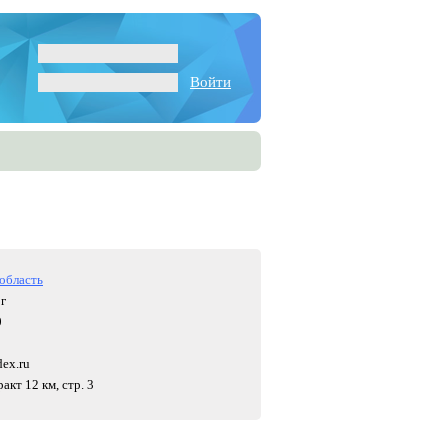
Войти
область
рг
0
ex.ru
акт 12 км, стр. 3