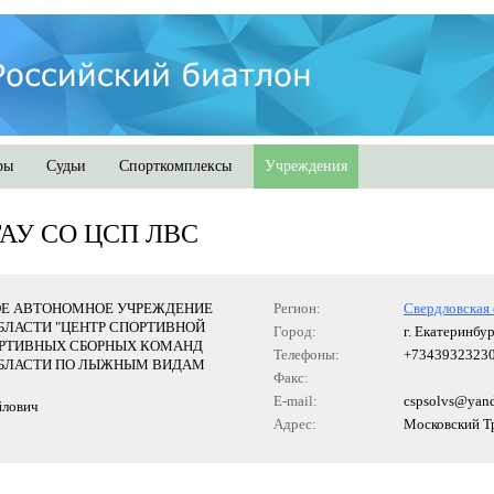
ры
Судьи
Спорткомплексы
Учреждения
ГАУ СО ЦСП ЛВС
Е АВТОНОМНОЕ УЧРЕЖДЕНИЕ
Регион:
Свердловская 
БЛАСТИ "ЦЕНТР СПОРТИВНОЙ
Город:
г. Екатеринбу
РТИВНЫХ СБОРНЫХ КОМАНД
Телефоны:
+7343932323
БЛАСТИ ПО ЛЫЖНЫМ ВИДАМ
Факс:
E-mail:
cspsolvs@yand
лович
Адрес:
Московский Тр