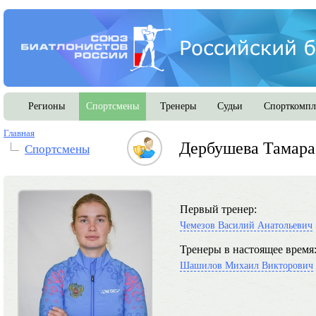
Регионы
Спортсмены
Тренеры
Судьи
Спорткомпл
Главная
Дербушева Тамара
Спортсмены
Первый тренер:
Чемезов Василий Анатольевич
Тренеры в настоящее время
Шашилов Михаил Викторович