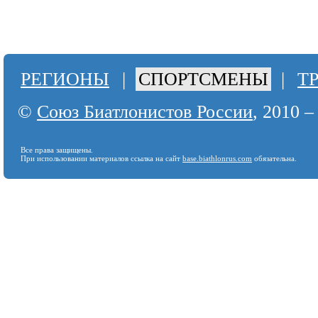
РЕГИОНЫ
|
СПОРТСМЕНЫ
|
Т
©
Союз Биатлонистов России
, 2010 –
Все права защищены.
При использовании материалов ссылка на сайт
base.biathlonrus.com
обязательна.