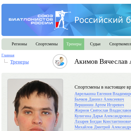
Регионы
Спортсмены
Тренеры
Судьи
Спорткомпл
Главная
Акимов Вячеслав 
Тренеры
Спортсмены в настоящее вр
Аврелькина Евгения Владимир
Бычков Даниил Алексеевич
Вершинин Артем Игоревич
Жирнов Святослав Владиславо
Кулигина Дарья Александровна
Лазарев Богдан Константинови
Михайлов Дмитрий Александр