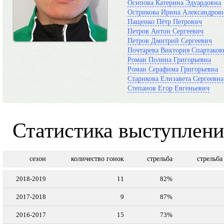
Осипова Катерина Эдуардовна
Острикова Ирина Александров
Пащенко Пётр Петрович
Петров Антон Сергеевич
Петров Дмитрий Сергеевич
Почтарева Виктория Спартаков
Роман Полина Григорьевна
Роман Серафима Григорьевна
Старикова Елизавета Сергеевна
Степанов Егор Евгеньевич
Статистика выступлен
сезон
количество гонок
стрельба
стрельба
2018-2019
11
82%
2017-2018
9
87%
2016-2017
15
73%