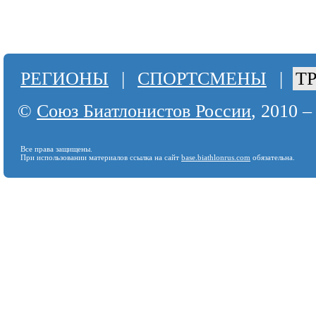
РЕГИОНЫ
|
СПОРТСМЕНЫ
|
Т
©
Союз Биатлонистов России
, 2010 –
Все права защищены.
При использовании материалов ссылка на сайт
base.biathlonrus.com
обязательна.