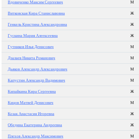
Вдовиченко Максим Сергеевич
М
Витковская Кира Станиславовна
Ж
Генкель Кристина Александровна
Ж
Гускина Мария Алеексеевна
Ж
Гутников Илья Денисович
М
Дзалаев Никита Романович
М
Дьяков Александр Александрович
М
Капустин Александр Вадимович
М
Кипайкина Кира Сергеевна
Ж
Кицов Матвей Денисович
М
Козак Анастасия Игоревна
Ж
Обедина Екатерина Андреевна
Ж
Плехов Александр Максимович
М