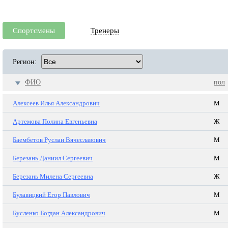
Спортсмены
Тренеры
Регион:
ФИО
пол
Алексеев Илья Александрович
М
Артемова Полина Евгеньевна
Ж
Баембетов Руслан Вячеславович
М
Березань Даниил Сергеевич
М
Березань Милена Сергеевна
Ж
Булавицкий Егор Павлович
М
Бусленко Богдан Александрович
М