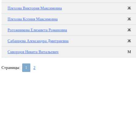
Плехова Виктория Максимовна
Ж
Плехова Ксения Максимовна
Ж
Рогожникова Елизавета Романовна
Ж
Сабанцева Александра Дмитриевна
Ж
Скворцов Никита Витальевич
М
Страницы:
1
2