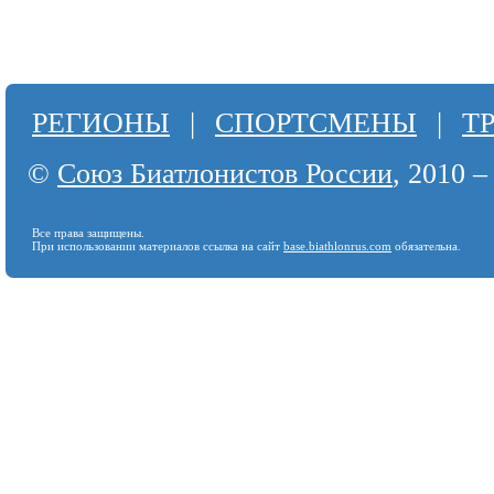
РЕГИОНЫ
|
СПОРТСМЕНЫ
|
Т
©
Союз Биатлонистов России
, 2010 –
Все права защищены.
При использовании материалов ссылка на сайт
base.biathlonrus.com
обязательна.