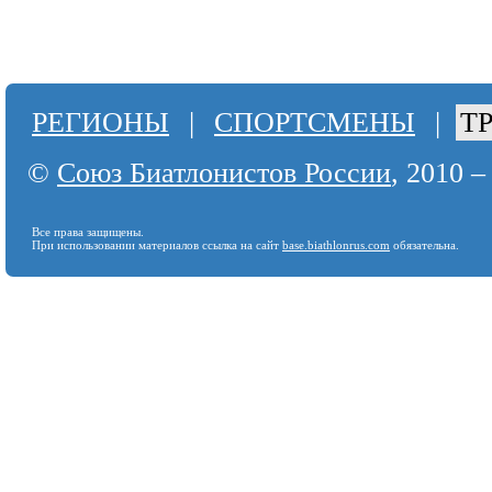
РЕГИОНЫ
|
СПОРТСМЕНЫ
|
Т
©
Союз Биатлонистов России
, 2010 –
Все права защищены.
При использовании материалов ссылка на сайт
base.biathlonrus.com
обязательна.